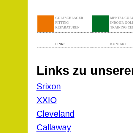
GOLFSCHLÄGER
MENTAL COA
FITTING
INDOOR GOL
REPARATUREN
TRAINING CE
LINKS
KONTAKT
Links zu unsere
Srixon
XXIO
Cleveland
Callaway